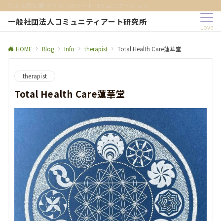
じぶん色に響き合う心のアートコミュニケーション
一般社団法人コミュニティアート研究所
Love
HOME
Blog
Info
therapist
Total Health Care蓮華堂
therapist
Total Health Care蓮華堂