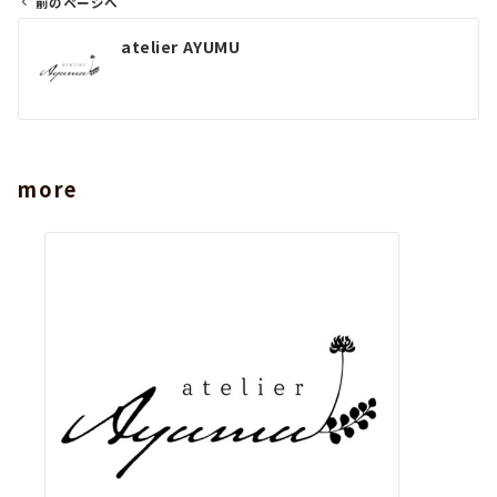
前のページへ
投
atelier AYUMU
稿
ナ
ビ
ゲ
ー
more
シ
ョ
ン